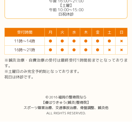
午後 16:00〜21:00
【土曜】
午前 10:00〜15:00
日祝休診
受付時間
月
火
水
木
金
土
日
11時〜14時
●
●
●
●
●
●
✖︎
16時〜21時
●
●
●
●
●
✖︎
✖︎
※鍼灸治療・自費治療の受付は最終受付1時間前までとなっておりま
す。
※土曜日のみ完全予約制となっております。
祝日は休診です。
© 2016
福岡の整骨院なら
【優はりきゅう(鍼灸)整骨院】
スポーツ障害治療、交通事故治療、骨盤調整、鍼灸他
ALL RIGHTS RESERVED.