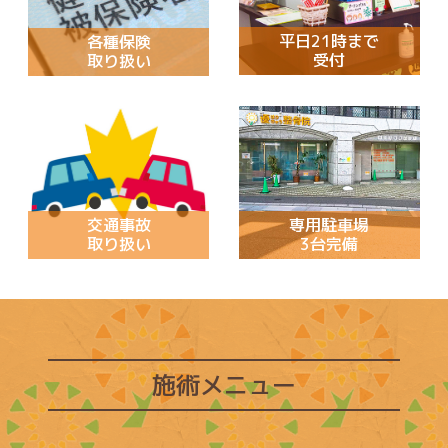
平日21時まで
各種保険
受付
取り扱い
交通事故
専用駐車場
取り扱い
3台完備
施術メニュー