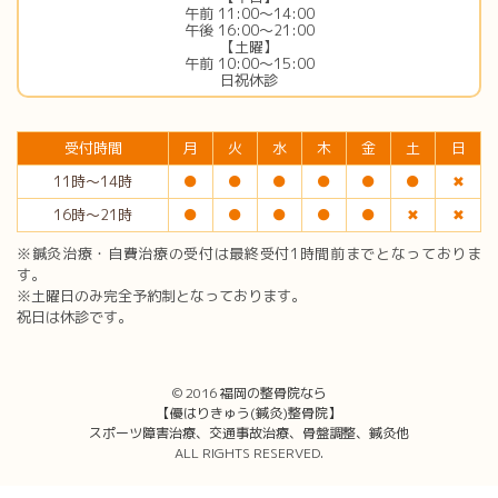
午前 11:00〜14:00
午後 16:00〜21:00
【土曜】
午前 10:00〜15:00
日祝休診
受付時間
月
火
水
木
金
土
日
11時〜14時
●
●
●
●
●
●
✖︎
16時〜21時
●
●
●
●
●
✖︎
✖︎
※鍼灸治療・自費治療の受付は最終受付1時間前までとなっておりま
す。
※土曜日のみ完全予約制となっております。
祝日は休診です。
© 2016
福岡の整骨院なら
【優はりきゅう(鍼灸)整骨院】
スポーツ障害治療、交通事故治療、骨盤調整、鍼灸他
ALL RIGHTS RESERVED.