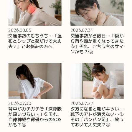
2026.08.05
2026.07.31
交通事故のむちうち…「湿
交通事故から数日…「後か
布とシップと薬だけで大丈
ら首や頭が重くなってきた
夫？」とお悩みの方へ
💦」それ、むちうちのサイ
ンかも？🤔
2026.07.30
2026.07.27
背中がガチガチで「深呼吸
夕方になると靴がキツい…
が吸いづらい…」💦それ、
靴下のアトが消えない…💦
自律神経や背骨からのSOS
その「パンパン足」、放っ
かも？🤔
ておいて大丈夫？🤔