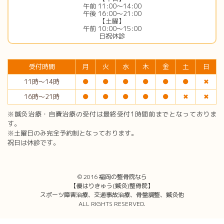
午前 11:00〜14:00
午後 16:00〜21:00
【土曜】
午前 10:00〜15:00
日祝休診
受付時間
月
火
水
木
金
土
日
11時〜14時
●
●
●
●
●
●
✖︎
16時〜21時
●
●
●
●
●
✖︎
✖︎
※鍼灸治療・自費治療の受付は最終受付1時間前までとなっておりま
す。
※土曜日のみ完全予約制となっております。
祝日は休診です。
© 2016
福岡の整骨院なら
【優はりきゅう(鍼灸)整骨院】
スポーツ障害治療、交通事故治療、骨盤調整、鍼灸他
ALL RIGHTS RESERVED.