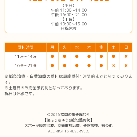
【平日】
午前 11:00〜14:00
午後 16:00〜21:00
【土曜】
午前 10:00〜15:00
日祝休診
受付時間
月
火
水
木
金
土
日
11時〜14時
●
●
●
●
●
●
✖︎
16時〜21時
●
●
●
●
●
✖︎
✖︎
※鍼灸治療・自費治療の受付は最終受付1時間前までとなっておりま
す。
※土曜日のみ完全予約制となっております。
祝日は休診です。
© 2016
福岡の整骨院なら
【優はりきゅう(鍼灸)整骨院】
スポーツ障害治療、交通事故治療、骨盤調整、鍼灸他
ALL RIGHTS RESERVED.