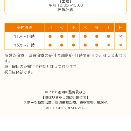
【土曜】
午前 10:00〜15:00
日祝休診
受付時間
月
火
水
木
金
土
日
11時〜14時
●
●
●
●
●
●
✖︎
16時〜21時
●
●
●
●
●
✖︎
✖︎
※鍼灸治療・自費治療の受付は最終受付1時間前までとなっておりま
す。
※土曜日のみ完全予約制となっております。
祝日は休診です。
© 2016
福岡の整骨院なら
【優はりきゅう(鍼灸)整骨院】
スポーツ障害治療、交通事故治療、骨盤調整、鍼灸他
ALL RIGHTS RESERVED.