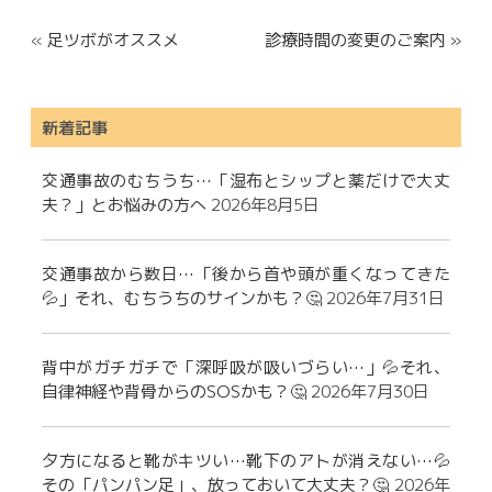
«
足ツボがオススメ
診療時間の変更のご案内 »
新着記事
交通事故のむちうち…「湿布とシップと薬だけで大丈
夫？」とお悩みの方へ
2026年8月5日
交通事故から数日…「後から首や頭が重くなってきた
💦」それ、むちうちのサインかも？🤔
2026年7月31日
背中がガチガチで「深呼吸が吸いづらい…」💦それ、
自律神経や背骨からのSOSかも？🤔
2026年7月30日
夕方になると靴がキツい…靴下のアトが消えない…💦
その「パンパン足」、放っておいて大丈夫？🤔
2026年