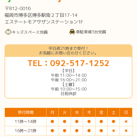
〒812-0016
福岡市博多区博多駅南２丁目17-14
エステートモアサザンステーション1F
車駐車場3台完備
キッズスペース完備
平日夜21時まで受付！
お気軽にお問い合わせください。
TEL：092-517-1252
【平日】
午前 11:00〜14:00
午後 16:00〜21:00
【土曜】
午前 10:00〜15:00
日祝休診
受付時間
月
火
水
木
金
土
日
11時〜14時
●
●
●
●
●
●
✖︎
16時〜21時
●
●
●
●
●
✖︎
✖︎