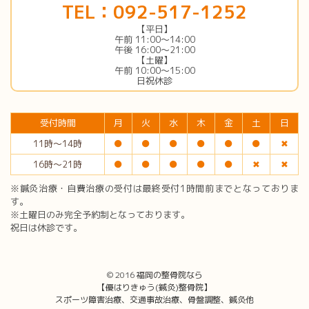
TEL：092-517-1252
【平日】
午前 11:00〜14:00
午後 16:00〜21:00
【土曜】
午前 10:00〜15:00
日祝休診
受付時間
月
火
水
木
金
土
日
11時〜14時
●
●
●
●
●
●
✖︎
16時〜21時
●
●
●
●
●
✖︎
✖︎
※鍼灸治療・自費治療の受付は最終受付1時間前までとなっておりま
す。
※土曜日のみ完全予約制となっております。
祝日は休診です。
© 2016
福岡の整骨院なら
【優はりきゅう(鍼灸)整骨院】
スポーツ障害治療、交通事故治療、骨盤調整、鍼灸他