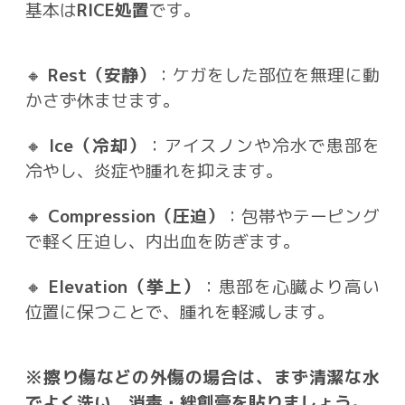
基本は
RICE処置
です。
🔸
Rest（安静）
：ケガをした部位を無理に動
かさず休ませます。
🔸
Ice（冷却）
：アイスノンや冷水で患部を
冷やし、炎症や腫れを抑えます。
🔸
Compression（圧迫）
：包帯やテーピング
で軽く圧迫し、内出血を防ぎます。
🔸
Elevation（挙上）
：患部を心臓より高い
位置に保つことで、腫れを軽減します。
※擦り傷などの外傷の場合は、まず清潔な水
でよく洗い、消毒・絆創膏を貼りましょう。