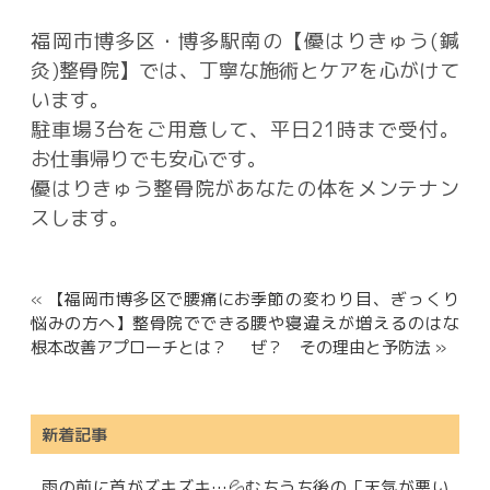
福岡市博多区・博多駅南の【優はりきゅう(鍼
灸)整骨院】では、丁寧な施術とケアを心がけて
います。
駐車場3台をご用意して、平日21時まで受付。
お仕事帰りでも安心です。
優はりきゅう整骨院があなたの体をメンテナン
スします。
«
【福岡市博多区で腰痛にお
季節の変わり目、ぎっくり
悩みの方へ】整骨院でできる
腰や寝違えが増えるのはな
根本改善アプローチとは？
ぜ？ その理由と予防法 »
新着記事
雨の前に首がズキズキ…💦むちうち後の「天気が悪い