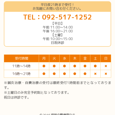
平日夜21時まで受付！
お気軽にお問い合わせください。
TEL：092-517-1252
【平日】
午前 11:00〜14:00
午後 16:00〜21:00
【土曜】
午前 10:00〜15:00
日祝休診
受付時間
月
火
水
木
金
土
日
11時〜14時
●
●
●
●
●
●
✖︎
16時〜21時
●
●
●
●
●
✖︎
✖︎
※鍼灸治療・自費治療の受付は最終受付1時間前までとなっておりま
す。
※土曜日のみ完全予約制となっております。
祝日は休診です。
© 2016
福岡の整骨院なら