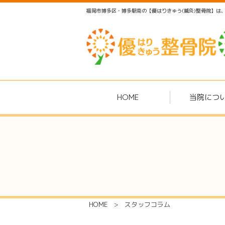
福岡市博多区・博多駅南の【優はりきゅう(鍼灸)整骨院】
HOME
当院につ
HOME
>
スタッフコラム