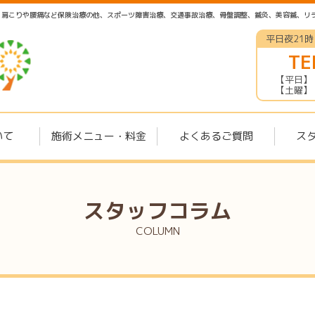
は、肩こりや腰痛など保険治療の他、スポーツ障害治療、交通事故治療、骨盤調整、鍼灸、美容鍼、リ
平日夜21
TE
【平日】 午
【土曜】 
いて
施術メニュー・料金
よくあるご質問
ス
スタッフコラム
COLUMN