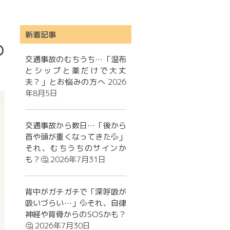
新着記事
の
交通事故のむちうち…「湿布
とシップと薬だけで大丈
夫？」とお悩みの方へ
2026
年8月5日
交通事故から数日…「後から
首や頭が重くなってきた💦」
それ、むちうちのサインか
も？🤔
2026年7月31日
背中がガチガチで「深呼吸が
吸いづらい…」💦それ、自律
神経や背骨からのSOSかも？
🤔
2026年7月30日