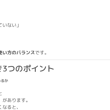
。
ていない」
。
使い方のバランス
です。
き3つのポイント
いるか
と
」があります。
くなると、