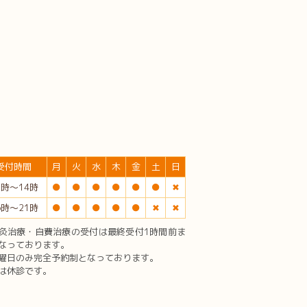
受付時間
月
火
水
木
金
土
日
1時〜14時
●
●
●
●
●
●
✖︎
6時〜21時
●
●
●
●
●
✖︎
✖︎
灸治療・自費治療の受付は最終受付1時間前ま
なっております。
曜日のみ完全予約制となっております。
は休診です。