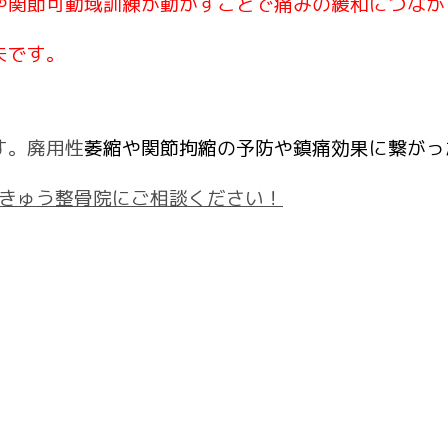
や関節可動域訓練が動かすことで痛みの緩和につなが
夫です。
す。廃用性
萎縮や関節拘縮の予防や鎮痛効果に繋がっ
きゅう整骨院にご相談ください！