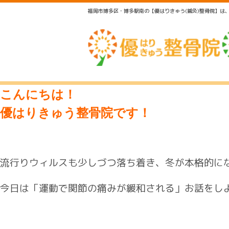
福岡市博多区・博多駅南の【優はりきゅう(鍼灸)整骨院】
こんにちは！
優はりきゅう整骨院です！
流行りウィルスも少しづつ落ち着き、冬が本格的に
今日は「運動で関節の痛みが緩和される」お話をし