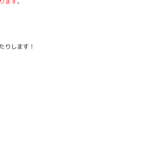
ります
。
たりします！