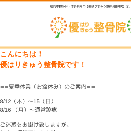
福岡市博多区・博多駅南の【優はりきゅう(鍼灸)整骨院】
こんにちは！
優はりきゅう整骨院です！
==夏季休業（お盆休み）のご案内==
（木）〜
（日）
8/12
15
（月）～通常診療
8/16
ご迷惑をお掛け致しますが、