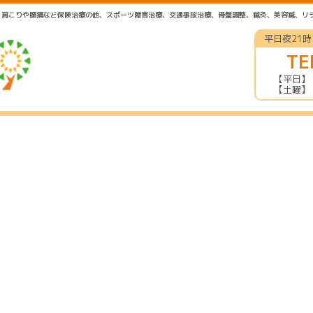
は、肩こりや腰痛など保険治療の他、スポーツ障害治療、交通事故治療、骨盤調整、鍼灸、美容鍼、リ
平日夜21
TE
【平日】 午
【土曜】 